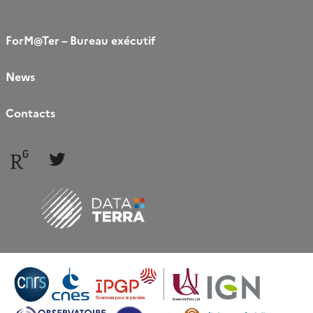
ForM@Ter – Bureau exécutif
News
Contacts
Follow
Follow
us
us