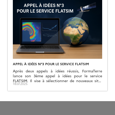
APPEL À IDÉES N°3 POUR LE SERVICE FLATSIM
Après deux appels à idées réussis, FormaTerre
lance son 3ème appel à idées pour le service
FLATSIM. Il vise à sélectionner de nouveaux sites
18.07.2025
afin de compléter l’inventaire des besoins de la
communauté scientifique française pour le suivi
des déformations de la surface de la Terre via
l’InSAR.