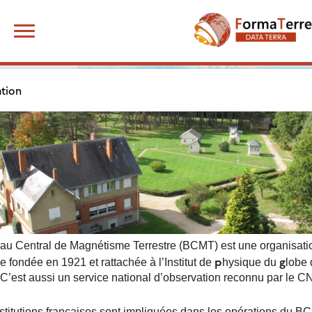
Skip
Rechercher :
to
content
+
tion
−
au Central de Magnétisme Terrestre (BCMT) est une organisati
p
g
e fondée en 1921 et rattachée à l’Institut de
hysique du
lobe 
 C’est aussi un service national d’observation reconnu par le 
stitutions françaises sont impliquées dans les opérations du B