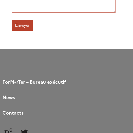
ForM@Ter – Bureau exécutif
News
Contacts
Follow
Follow
us
us