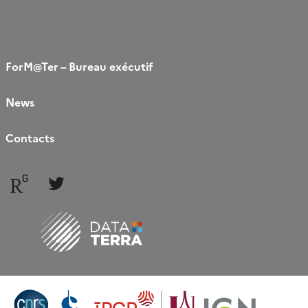
ForM@Ter – Bureau exécutif
News
Contacts
Follow
Follow
us
us