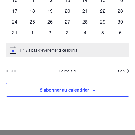
évènements
évènements
évènements
évènements
évènements
évènements
évènem
0
0
0
0
0
0
0
17
18
19
20
21
22
23
évènements
évènements
évènements
évènements
évènements
évènements
évènem
0
0
0
0
0
0
0
24
25
26
27
28
29
30
évènements
évènements
évènements
évènements
évènements
évènements
évènem
0
0
0
0
0
0
0
31
1
2
3
4
5
6
évènements
évènements
évènements
évènements
évènements
évènements
évènem
Il n’y a pas d’évènements ce jour là.
Notice
Juil
Ce mois-ci
Sep
S’abonner au calendrier