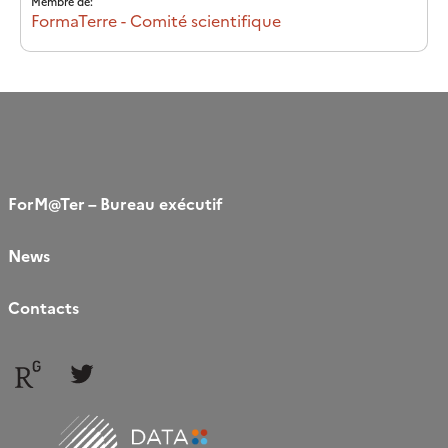
Membre de:
FormaTerre - Comité scientifique
ForM@Ter – Bureau exécutif
News
Contacts
Follow
Follow
us
us