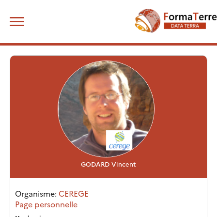
Skip
Rechercher :
to
content
GODARD
Vincent
Organisme:
CEREGE
Page personnelle