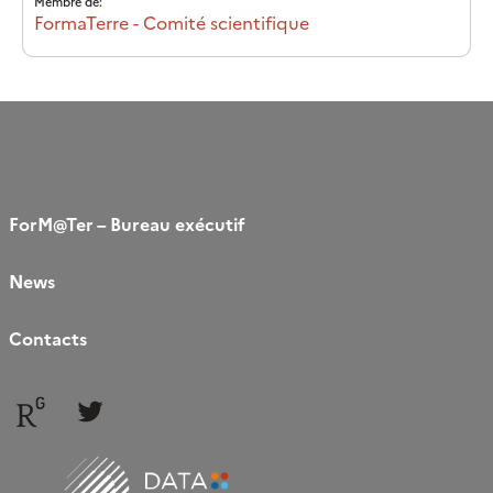
Membre de:
FormaTerre - Comité scientifique
ForM@Ter – Bureau exécutif
News
Contacts
Follow
Follow
us
us