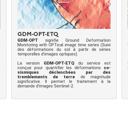
-----
GDM-OPT-ETQ
n
GDM-OPT
signifie Ground Deformation
i
Monitoring with OPTical image time series (Suivi
s
des déformations du sol à partir de séries
temporelles d'images optiques).
t
La version
GDM-OPT-ETQ
du service est
e
conçue pour quantifier les déformations
co-
t
sismiques déclenchées par des
s
tremblements de terre
de magnitude
significative. Il permet le traitement à la
demande d’images Sentinel-2.