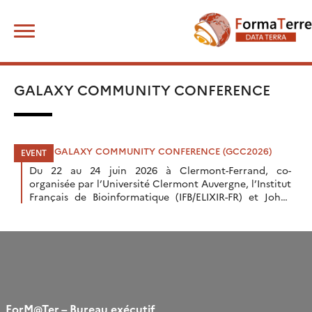
Skip
Rechercher :
to
content
GALAXY COMMUNITY CONFERENCE
2026 GALAXY COMMUNITY CONFERENCE (GCC2026)
Du 22 au 24 juin 2026 à Clermont-Ferrand, co-
organisée par l’Université Clermont Auvergne, l’Institut
Français de Bioinformatique (IFB/ELIXIR-FR) et Johns
Hopkins University, la communauté internationale
Galaxy se réunira à l’occasion […]
ForM@Ter – Bureau exécutif