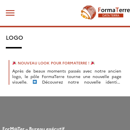
Skip
Rechercher :
to
content
LOGO
NOUVEAU LOOK POUR FORMATERRE !
Après de beaux moments passés avec notre ancien
logo, le pôle FormaTerre tourne une nouvelle page
visuelle.
Découvrez notre nouvelle identité
graphique : Ce changement reflète notre volonté de
[…]
ForM@Ter – Bureau exécutif