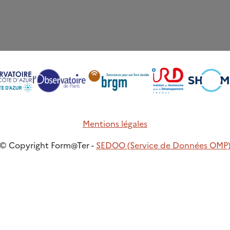
Mentions légales
© Copyright Form@Ter -
SEDOO (Service de Données OMP