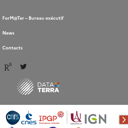
ForM@Ter – Bureau exécutif
News
Contacts
Follow
Follow
us
us