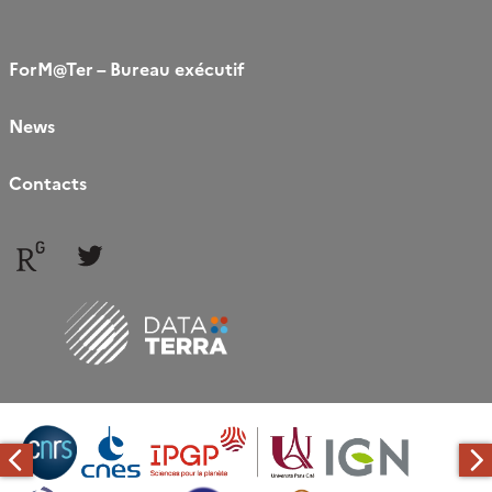
ForM@Ter – Bureau exécutif
News
Contacts
Follow
Follow
us
us