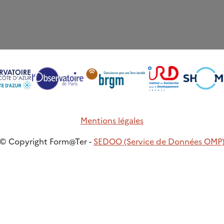
Mentions légales
© Copyright Form@Ter -
SEDOO (Service de Données OMP