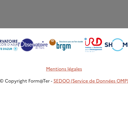
Mentions légales
© Copyright Form@Ter -
SEDOO (Service de Données OMP