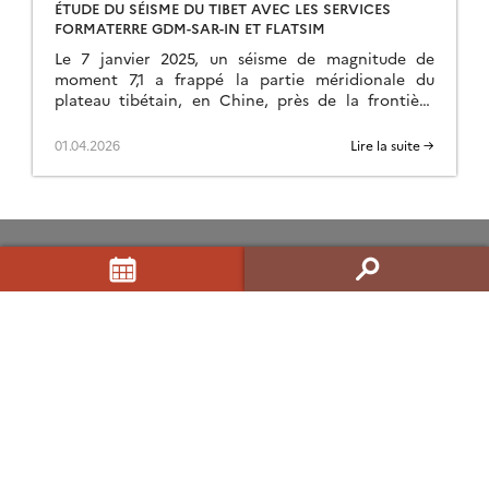
ÉTUDE DU SÉISME DU TIBET AVEC LES SERVICES
FORMATERRE GDM-SAR-IN ET FLATSIM
Le 7 janvier 2025, un séisme de magnitude de
moment 7,1 a frappé la partie méridionale du
plateau tibétain, en Chine, près de la frontière
népalaise. Cet événement a rompu […]
01.04.2026
Lire la suite →
ForM@Ter – Bureau exécutif
News
Contacts