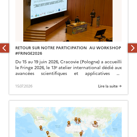
RETOUR SUR NOTRE PARTICIPATION AU WORKSHOP
#FRINGE2026
Du 15 au 19 juin 2026, Cracovie (Pologne) a accueilli
le Fringe 2026, le 13ᵉ atelier international dédié aux
avancées scientifiques et applicatives de
l’interférométrie SAR (radar à synthèse
d’ouverture). […]
15.07.2026
Lire la suite →