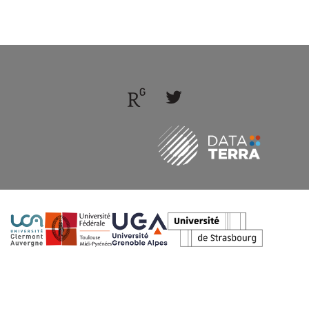
Follow
Follow
us
us