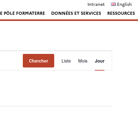
Intranet
English
LE PÔLE FORMATERRE
DONNÉES ET SERVICES
RESSOURCES
Navigation
Chercher
Liste
Mois
Jour
de
vues
Évènement