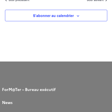
date.
vues
Évènement
S’abonner au calendrier
ForM@Ter – Bureau exécutif
News