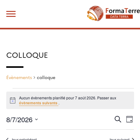
Skip
Rechercher :
to
content
COLLOQUE
Évènements
colloque
Évènements
for
Aucun évènements planifié pour 7 août 2026. Passer aux
Notice
évènements suivants
.
7
août
2026
8/7/2026
Recherche
Navig
Recherche
Jour
de
et
Sélectionnez
vues
navigation
une
Évèn
de
Jour précédent
Jour suivant