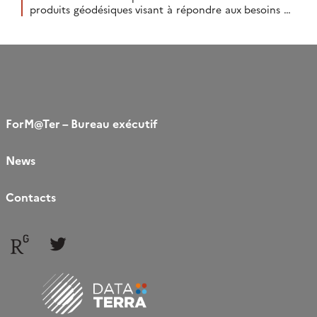
produits géodésiques visant à répondre aux besoins de
la communauté nationale dans le domaine Terre
Solide. L’objectif principal […]
ForM@Ter – Bureau exécutif
News
Contacts
Follow
Follow
us
us