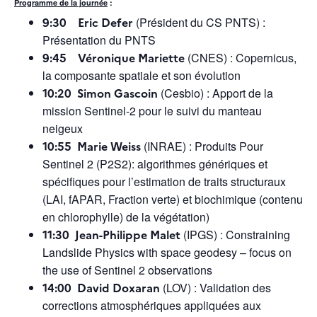
Programme de la journée
:
9:30
Eric Defer
(Président du CS PNTS) :
Présentation du PNTS
9:45 Véronique Mariette
(CNES) : Copernicus,
la composante spatiale et son évolution
10:20 Simon Gascoin
(Cesbio) : Apport de la
mission Sentinel-2 pour le suivi du manteau
neigeux
10:55 Marie Weiss
(INRAE) : Produits Pour
Sentinel 2 (P2S2): algorithmes génériques et
spécifiques pour l’estimation de traits structuraux
(LAI, fAPAR, Fraction verte) et biochimique (contenu
en chlorophylle) de la végétation)
11:30 Jean-Philippe Malet
(IPGS) : Constraining
Landslide Physics with space geodesy – focus on
the use of Sentinel 2 observations
14:00 David Doxaran
(LOV) : Validation des
corrections atmosphériques appliquées aux