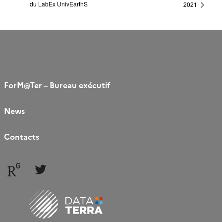
du LabEx UnivEarthS
2021
ForM@Ter – Bureau exécutif
News
Contacts
Follow
Follow
us
us