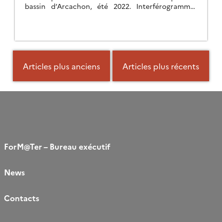
bassin d’Arcachon, été 2022. Interférogrammes
couvrant l’été 2022, marqué par d’immenses feux
de forêt dans […]
Navigation
des
Articles plus anciens
Articles plus récents
articles
ForM@Ter – Bureau exécutif
News
Contacts