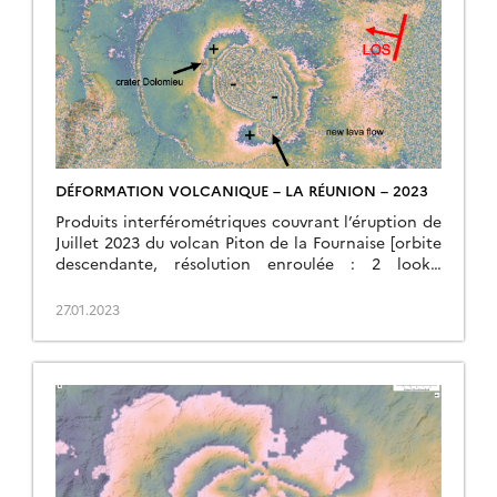
DÉFORMATION VOLCANIQUE – LA RÉUNION – 2023
Produits interférométriques couvrant l’éruption de
Juillet 2023 du volcan Piton de la Fournaise [orbite
descendante, résolution enroulée : 2 looks,
résolution déroulée : 2 looks, sans correction
atmosphérique, 4 bursts […]
27.01.2023