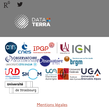
Follow
Follow
us
us
Mentions légales