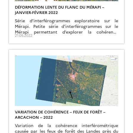
DÉFORMATION LENTE DU FLANC DU MÉRAPI –
JANVIER-FÉVRIER 2022
Série d’interférogrammes exploratoire sur le
Mérapi. Petite série d’interférogrammes sur le
Mérapi permettant d’explorer la cohérence
21.05.2022
interférométrique sur le sommet du volcan, les
effets de variation du relief de l’édifice […]
VARIATION DE COHÉRENCE – FEUX DE FORÊT –
ARCACHON – 2022
Variation de la cohérence interférométrique
causée par les feux de forêt des Landes près du