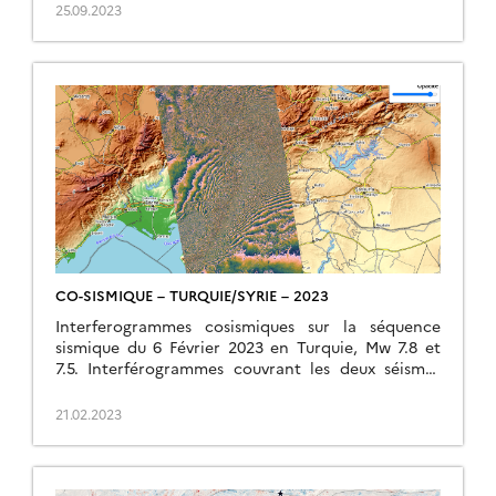
domaine Terre Solide. L’objectif principal […]
25.09.2023
CO-SISMIQUE – TURQUIE/SYRIE – 2023
Interferogrammes cosismiques sur la séquence
sismique du 6 Février 2023 en Turquie, Mw 7.8 et
7.5. Interférogrammes couvrant les deux séismes
décrochants de forte magnitude du 6 Février 2023.
Le […]
21.02.2023