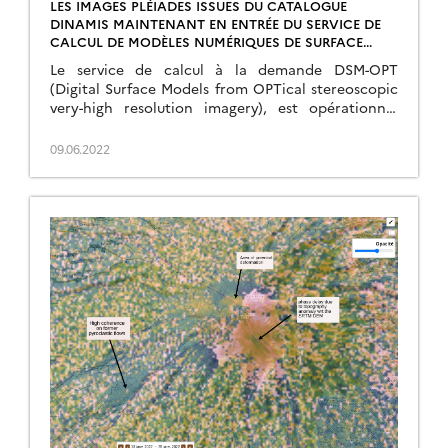
LES IMAGES PLÉIADES ISSUES DU CATALOGUE
DINAMIS MAINTENANT EN ENTRÉE DU SERVICE DE
CALCUL DE MODÈLES NUMÉRIQUES DE SURFACE
DSM-OPT
Le service de calcul à la demande DSM-OPT
(Digital Surface Models from OPTical stereoscopic
very-high resolution imagery), est opérationnel
depuis l’automne 2021. C’est un
service DataTerra opéré par le pôle ForM@Ter
09.06.2022
(Terre Solide), en […]